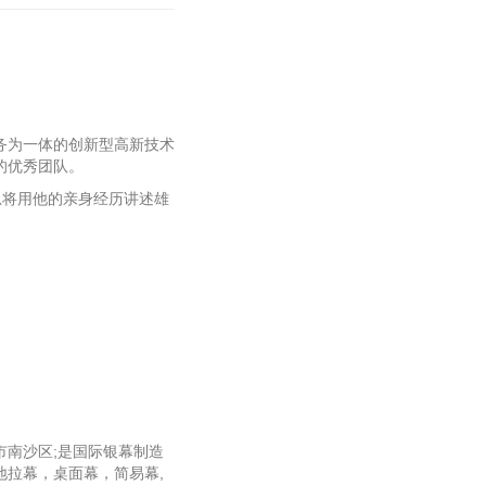
务为一体的创新型高新技术
的优秀团队。
总将用他的亲身经历讲述雄
。
南沙区;是国际银幕制造
拉幕，桌面幕，简易幕,