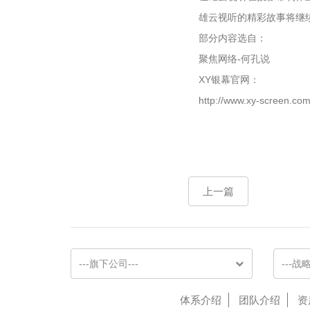
雄云视听的精彩故事将继
部分内容选自：
聚焦网络-何孔说
XY银幕官网：
http://www.xy-screen.com
上一篇
---旗下公司---
---战
体系介绍
团队介绍
资