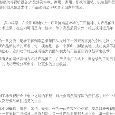
投影吊架等视听设备;产品涉及科教、商用、家用、影视等领域，以创新和
卓越的创见独居之作，产品远销全球60多个国家和地区。
年，实力雄厚，在投影幕制作上一直秉持精益求精的工匠精神，对产品的
力求上乘，在业内可谓是有口皆碑！除了高品质要求外，雄云视听近几年
。
的一番交流，记者了解到秦总带领团队走过了一段艰苦拼搏的创业之路，
新产品新技术的研发，每一项都是一步一个脚印，脚踏实地，成功实属不
满信心，这归功于雄云视听强大的团队实力与日益更新的创新研发技术。
要有效的网络营销方式将产品推广。在产品推广方式上，秦总谈到了对目
广的成功经验分享出来，让更多的企业收益。
到了雄云视听企业创业之路的不易，对社会肩负着深深的责任感，对企业
以及行业战略性远见的企业。
几个词概括：智慧、亲切、专业。作为一位务实的企业家，秦总对雄云视
上一直秉持工匠精神，不断创新，每一件产品质量都力求上乘！每一项技