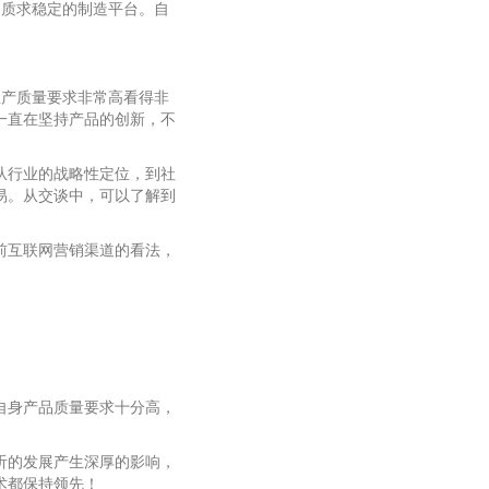
品质求稳定的制造平台。自
生产质量要求非常高看得非
一直在坚持产品的创新，不
从行业的战略性定位，到社
易。从交谈中，可以了解到
前互联网营销渠道的看法，
自身产品质量要求十分高，
听的发展产生深厚的影响，
术都保持领先！